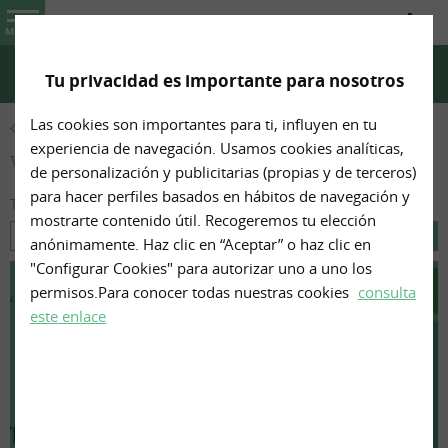
Farmacia-Ortopedia Marta Cuñado Suárez
MENU
Tu privacidad es importante para nosotros
CHAT WHATSAPP
TELÉFONO
CÓMO LLEGAR
Las cookies son importantes para ti, influyen en tu
CONÓCENOS
experiencia de navegación. Usamos cookies analíticas,
Vídeos
de personalización y publicitarias (propias y de terceros)
para hacer perfiles basados en hábitos de navegación y
Todos los videos de Farmacia-Ortopedia Marta Cuñado Suárez
mostrarte contenido útil. Recogeremos tu elección
anónimamente. Haz clic en “Aceptar” o haz clic en
"Configurar Cookies" para autorizar uno a uno los
permisos.Para conocer todas nuestras cookies
consulta
este enlace