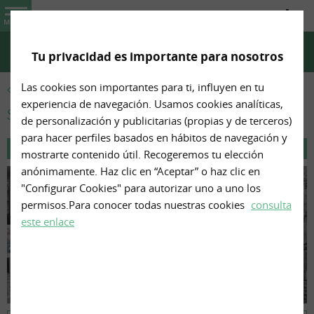
Farmacia-Ortopedia Marta Cuñado Suárez
MENU
Tu privacidad es importante para nosotros
CHAT WHATSAPP
TELÉFONO
CÓMO LLEGAR
Las cookies son importantes para ti, influyen en tu
IMÁGENES
experiencia de navegación. Usamos cookies analíticas,
Surtido
de personalización y publicitarias (propias y de terceros)
para hacer perfiles basados en hábitos de navegación y
mostrarte contenido útil. Recogeremos tu elección
anónimamente. Haz clic en “Aceptar” o haz clic en
"Configurar Cookies" para autorizar uno a uno los
permisos.Para conocer todas nuestras cookies
consulta
este enlace